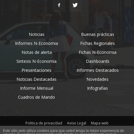
Noticias
Buenas prácticas
Informes N-Economia
Fichas Regionales
Notas de alerta
Fichas N-Economia
Sintesis N-Economía
Dashboards
Presentaciones
Informes Destacados
Noticias Destacadas
Novedades
Informe Mensual
Infografias
Cuadros de Mando
Politica de privacidad
Aviso Legal
Mapa web
Este sitio web utiliza cookies para que usted tenga la mejor experiencia de
© Desarrollo por NeoAttack,
Agencia de Marketing Digital
Copyright