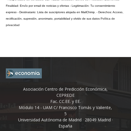
Finalidad: Envío por email de noticias y ofertas - Legitimación: Tu consentimiento
expreso - Destinatario: Lista de suscriptores alojada en MailChimp. - Derechos: Acceso,
rectificación, supresión, anonimato, portabilidad y olvido de sus datos
Política de
privacidad
Asociación Centro de Predicción Económica,
CEPREDE
Fac. CC.EE. y EE.
Módulo 14 - UAM C/ Francisco Tomás y Valiente,
5
Universidad Autónoma de Madrid · 28049 Madrid ·
España