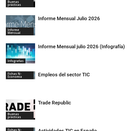
Buenas
prácticas
Informe Mensual Julio 2026
Informe
Mensual
Informe Mensual julio 2026 (Infografía)
Infografias
Fichas N-
Empleos del sector TIC
Economia
Trade Republic
Buenas
prácticas
Fichas N-
Actividades TIC en España