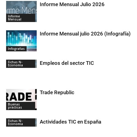
Informe Mensual Julio 2026
Informe
Mensual
Informe Mensual julio 2026 (Infografía)
Infografias
Fichas N-
Empleos del sector TIC
Economia
Trade Republic
Buenas
prácticas
Fichas N-
Actividades TIC en España
Economia