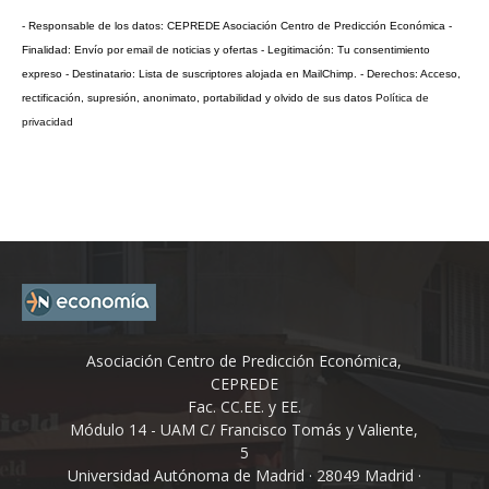
- Responsable de los datos: CEPREDE Asociación Centro de Predicción Económica -
Finalidad: Envío por email de noticias y ofertas - Legitimación: Tu consentimiento
expreso - Destinatario: Lista de suscriptores alojada en MailChimp. - Derechos: Acceso,
rectificación, supresión, anonimato, portabilidad y olvido de sus datos
Política de
privacidad
Asociación Centro de Predicción Económica,
CEPREDE
Fac. CC.EE. y EE.
Módulo 14 - UAM C/ Francisco Tomás y Valiente,
5
Universidad Autónoma de Madrid · 28049 Madrid ·